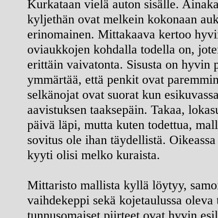
Kurkataan vielä auton sisälle. Ainaka
kyljethän ovat melkein kokonaan auki
erinomainen. Mittakaava kertoo hyvin
oviaukkojen kohdalla todella on, jo
erittäin vaivatonta. Sisusta on hyvin 
ymmärtää, että penkit ovat paremmin
selkänojat ovat suorat kun esikuvass
aavistuksen taaksepäin. Takaa, lokasu
päivä läpi, mutta kuten todettua, mal
sovitus ole ihan täydellistä. Oikeassa
kyyti olisi melko kuraista.
Mittaristo mallista kyllä löytyy, samo
vaihdekeppi sekä kojetaulussa oleva t
tunnusomaiset piirteet ovat hyvin es