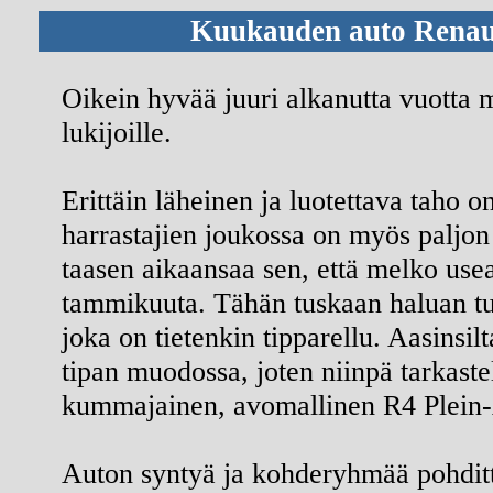
Kuukauden auto Renaul
Oikein hyvää juuri alkanutta vuotta 
lukijoille.
Erittäin läheinen ja luotettava taho on
harrastajien joukossa on myös paljon
taasen aikaansaa sen, että melko usea 
tammikuuta. Tähän tuskaan haluan tu
joka on tietenkin tipparellu. Aasinsilt
tipan muodossa, joten niinpä tarkast
kummajainen, avomallinen R4 Plein-
Auton syntyä ja kohderyhmää pohditt