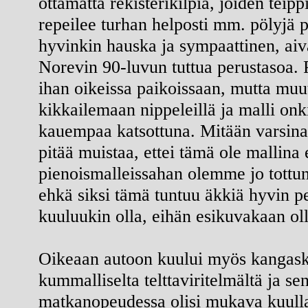
ottamatta rekisterikilpiä, joiden teip
repeilee turhan helposti mm. pölyjä p
hyvinkin hauska ja sympaattinen, aiv
Norevin 90-luvun tuttua perustasoa. P
ihan oikeissa paikoissaan, mutta muu
kikkailemaan nippeleillä ja malli onk
kauempaa katsottuna. Mitään varsinais
pitää muistaa, ettei tämä ole mallina
pienoismalleissahan olemme jo tottun
ehkä siksi tämä tuntuu äkkiä hyvin pel
kuuluukin olla, eihän esikuvakaan ol
Oikeaan autoon kuului myös kangaska
kummalliselta telttaviritelmältä ja s
matkanopeudessa olisi mukava kuulla 