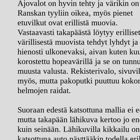
Ajovalot on hyvin tehty ja värikin on
Ranskan tyyliin oikea, myös pienet
etuvilkut ovat erillistä muovia.
Vastaavasti takapäästä löytyy erilliset
värillisestä muovista tehdyt lyhdyt ja
hienosti ulkonevaksi, aivan kuten k
korostettu hopeavärillä ja se on tun
muusta valusta. Rekisterivalo, sivuvil
myös, mutta pakoputki puuttuu kokon
helmojen raidat.
Suoraan edestä katsottuna mallia ei ed
mutta takapään lähikuva kertoo jo 
kuin seinään. Lähikuvilla kikkailu on
katsottuna auto näyttääkin todella er