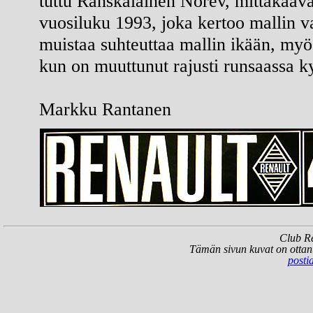
tuttu Ranskalainen Norev, mittakaava
vuosiluku 1993, joka kertoo mallin v
muistaa suhteuttaa mallin ikään, myös
kun on muuttunut rajusti runsaassa
Markku Rantanen
Club Re
Tämän sivun kuvat on ottan
posti