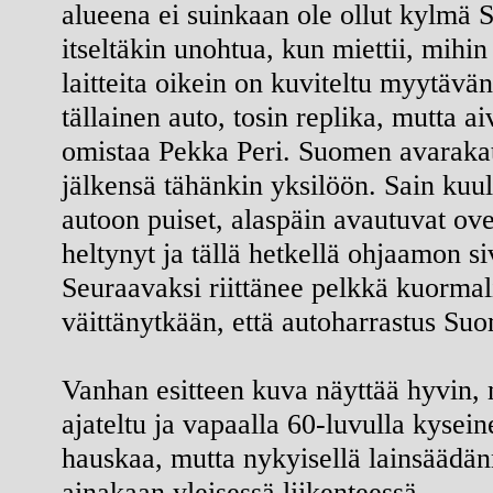
alueena ei suinkaan ole ollut kylmä 
itseltäkin unohtua, kun miettii, mihin
laitteita oikein on kuviteltu myytävä
tällainen auto, tosin replika, mutta 
omistaa Pekka Peri. Suomen avarakat
jälkensä tähänkin yksilöön. Sain kuul
autoon puiset, alaspäin avautuvat 
heltynyt ja tällä hetkellä ohjaamon si
Seuraavaksi riittänee pelkkä kuorma
väittänytkään, että autoharrastus Suo
Vanhan esitteen kuva näyttää hyvin, 
ajateltu ja vapaalla 60-luvulla kysein
hauskaa, mutta nykyisellä lainsäädän
ainakaan yleisessä liikenteessä.