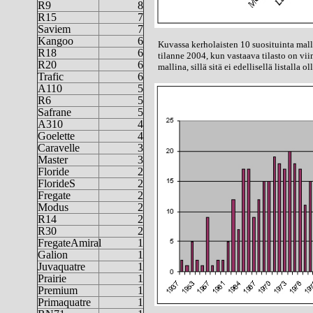
R9
8
R15
7
Saviem
7
Kangoo
6
Kuvassa kerholaisten 10 suosituinta mall
R18
6
tilanne 2004, kun vastaava tilasto on vii
R20
6
mallina, sillä sitä ei edellisellä listalla o
Trafic
6
A110
5
R6
5
Safrane
5
A310
4
Goelette
4
Caravelle
3
Master
3
Floride
2
FlorideS
2
Fregate
2
Modus
2
R14
2
R30
2
FregateAmiral
1
Galion
1
Juvaquatre
1
Prairie
1
Premium
1
Primaquatre
1