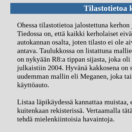
Tilastotietoa 
Ohessa tilastotietoa jalostettuna kerhon 
Tiedossa on, että kaikki kerholaiset eivä
autokannan osalta, joten tilasto ei ole a
antava. Taulukkossa on listattuna mallie
on nykyään R8:a tippan sijasta, joka oli
julkaistiin 2004. Hyvänä kakkosena on s
uudemman mallin eli Meganen, joka tait
käyttöauto.
Listaa läpikäydessä kannattaa muistaa, e
kuitenkaan rekisterissä. Vertaamalla tät
tehdä mielenkiintoisia havaintoja.