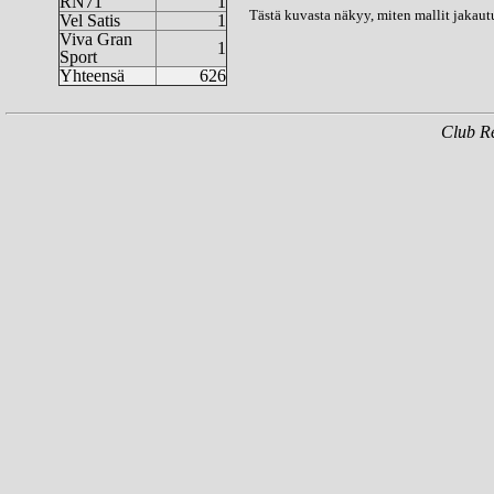
RN71
1
Tästä kuvasta näkyy, miten mallit jakautu
Vel Satis
1
Viva Gran
1
Sport
Yhteensä
626
Club Re