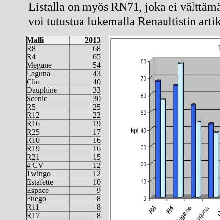
Listalla on myös RN71, joka ei välttämät
voi tutustua lukemalla Renaultistin arti
Malli
2013
R8
68
R4
65
Megane
54
Laguna
43
Clio
40
Dauphine
33
Scenic
30
R5
25
R12
22
R16
19
R25
17
R10
16
R19
16
R21
15
4 CV
12
Twingo
12
Estafette
10
Espace
9
Fuego
8
R11
8
R17
8