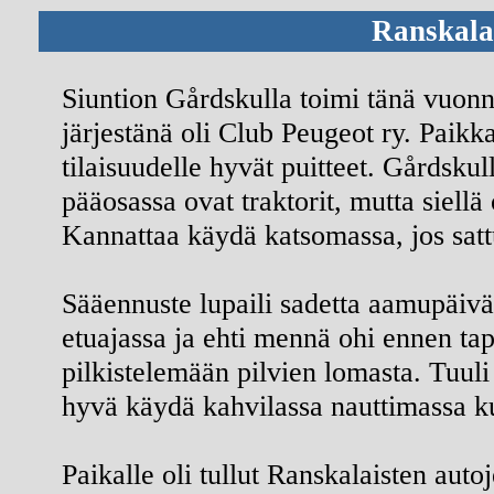
Ranskalai
Siuntion Gårdskulla toimi tänä vuonn
järjestänä oli Club Peugeot ry. Paikk
tilaisuudelle hyvät puitteet. Gårdsku
pääosassa ovat traktorit, mutta siell
Kannattaa käydä katsomassa, jos satt
Sääennuste lupaili sadetta aamupäivä
etuajassa ja ehti mennä ohi ennen ta
pilkistelemään pilvien lomasta. Tuuli t
hyvä käydä kahvilassa nauttimassa 
Paikalle oli tullut Ranskalaisten auto